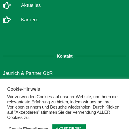
Aktuelles
Karriere
Kontakt
Jaunich & Partner GbR
Finkenstraße 12
Cookie-Hinweis
49565 Bramsche
Wir verwenden Cookies auf unserer Website, um Ihnen die
relevanteste Erfahrung zu bieten, indem wir uns an Ihre
Tel.: 05461 | 69 58
Vorlieben erinnern und Besuche wiederholen. Durch Klicken
auf "Akzeptieren" stimmen Sie der Verwendung ALLER
info@wachstum-bildet-kapital.de
Cookies zu.
Cookie Einstellungen
AKZEPTIEREN